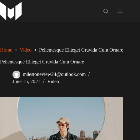
Skip
to
content
Home
Video
Pellentesque Eliteget Gravida Cum Ornare
Pellentesque Eliteget Gravida Cum Ornare
milestoneview24@outlook.com
June 15, 2021
Video