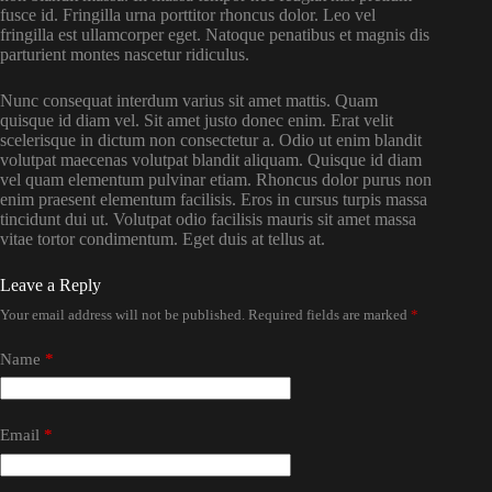
fusce id. Fringilla urna porttitor rhoncus dolor. Leo vel
fringilla est ullamcorper eget. Natoque penatibus et magnis dis
parturient montes nascetur ridiculus.
Nunc consequat interdum varius sit amet mattis. Quam
quisque id diam vel. Sit amet justo donec enim. Erat velit
scelerisque in dictum non consectetur a. Odio ut enim blandit
volutpat maecenas volutpat blandit aliquam. Quisque id diam
vel quam elementum pulvinar etiam. Rhoncus dolor purus non
enim praesent elementum facilisis. Eros in cursus turpis massa
tincidunt dui ut. Volutpat odio facilisis mauris sit amet massa
vitae tortor condimentum. Eget duis at tellus at.
Leave a Reply
Your email address will not be published.
Required fields are marked
*
Name
*
Email
*