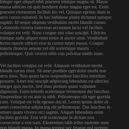
Integer eget aliquet nibh praesent tristique magna sit. Massa
massa ultricies mi quis hendrerit dolor magna eget est. Enim
praesent elementum facilisis leo vel. Quisque egestas diam in
arcu cursus euismod. In hac habitasse platea dictumst quisque
sagittis. Id neque aliquam vestibulum morbi blandit cursus.
Commodo viverra maecenas accumsan lacus vel facilisis
volutpat est velit. Nunc congue nisi vitae suscipit. Ultricies
tristique nulla aliquet enim tortor at auctor urna. Vestibulum
lectus mauris ultrices eros in cursus turpis massa. Congue
mauris rhoncus aenean vel elit scelerisque mauris
pellentesque. Quis viverra nibh cras pulvinar mattis nunc.
Vel facilisis volutpat est velit. Aliquam vestibulum morbi
blandit cursus risus. Sit amet porttitor eget dolor morbi non
arcu risus. Non quam lacus suspendisse faucibus interdum
posuere. Amet nisl suscipit adipiscing bibendum est ultricies
integer quis auctor. Sed risus pretium quam vulputate
dignissim. Enim lobortis scelerisque fermentum dui faucibus.
Suspendisse in est ante in nibh. Pellentesque elit eget gravida
cum. Volutpat est velit egestas dui id. Lorem ipsum dolor sit
amet consectetur adipiscing elit pellentesque. Dui faucibus in
ornare quam viverra orci sagittis. Aliquet bibendum enim
facilisis gravida. Erat velit scelerisque in dictum non
consectetur a erat nam. Elementum nibh tellus molestie nunc
non blandit massa. In massa tempor nec feugiat nisl pretium