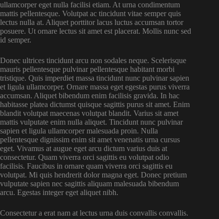
ullamcorper eget nulla facilisi etiam. At urna condimentum
mattis pellentesque. Volutpat ac tincidunt vitae semper quis
lectus nulla at. Aliquet porttitor lacus luctus accumsan tortor
posuere. Ut ornare lectus sit amet est placerat. Mollis nunc sed
id semper.
Donec ultrices tincidunt arcu non sodales neque. Scelerisque
mauris pellentesque pulvinar pellentesque habitant morbi
tristique. Quis imperdiet massa tincidunt nunc pulvinar sapien
et ligula ullamcorper. Ornare massa eget egestas purus viverra
accumsan. Aliquet bibendum enim facilisis gravida. In hac
habitasse platea dictumst quisque sagittis purus sit amet. Enim
blandit volutpat maecenas volutpat blandit. Varius sit amet
mattis vulputate enim nulla aliquet. Tincidunt nunc pulvinar
sapien et ligula ullamcorper malesuada proin. Nulla
pellentesque dignissim enim sit amet venenatis urna cursus
eget. Vivamus at augue eget arcu dictum varius duis at
consectetur. Quam viverra orci sagittis eu volutpat odio
facilisis. Faucibus in ornare quam viverra orci sagittis eu
volutpat. Mi quis hendrerit dolor magna eget. Donec pretium
vulputate sapien nec sagittis aliquam malesuada bibendum
arcu. Egestas integer eget aliquet nibh.
Consectetur a erat nam at lectus urna duis convallis convallis.